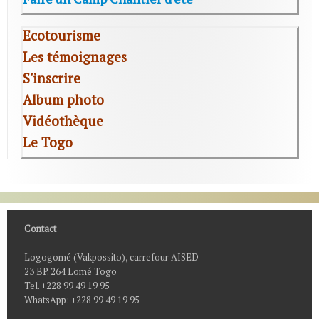
Ecotourisme
Les témoignages
S'inscrire
Album photo
Vidéothèque
Le Togo
Contact
Logogomé (Vakpossito), carrefour AISED
23 BP. 264 Lomé Togo
Tel. +228 99 49 19 95
WhatsApp: +228 99 49 19 95