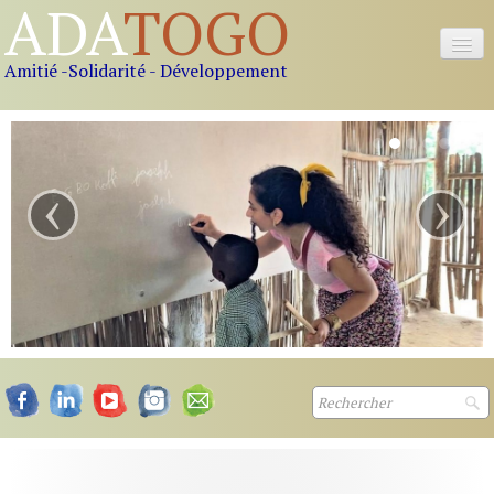
ADA
TOGO
Amitié -Solidarité - Développement
Accueil
Nous connaitre
‹
›
Nos actions
Nos offres
Nous soutenir
Contact
S'inscrire