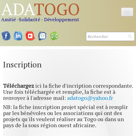
ADA
TOGO
Amitié -Solidarité - Développement
Accueil
Nous connaitre
Nos actions
Inscription
Nos offres
Nous soutenir
Téléchargez
ici la fiche d'incription correspondante.
Une fois téléchargée et remplie, la fiche est à
Contact
renvoyer à l'adresse mail:
adatogo@yahoo.fr
NB: la fiche inscription projet spécial est à remplir
S'inscrire
par les bénévoles ou les associations qui ont des
projets qu'ils veulent réaliser au Togo ou dans un
pays de la sous région ouest africaine.