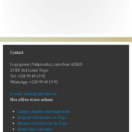
Contact
Logogomé (Vakpossito), carrefour AISED
23 BP. 264 Lomé Togo
Tel. +228 99 49 19 95
WhatsApp: +228 99 49 19 95
E-mail: adatogo@yahoo.fr
Nos offres et nos actions
Camps chantiers internationaux
Stage professionnel au Togo
Mission et bénévolat au Togo
Bénévolat à distance